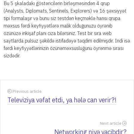
Bu 5 şkaladakı göstəricilərin birləşməsindən 4 qrup
(Analysts, Diplomats, Sentinels, Explorers) və 16 şəxsiyyət
tipi formalaşır və bunu siz testdən keçməklə hansı qrupa
məxsus fərdi keyfiyyətlərə malik olduğunuzu öyrənib
özünüzə inkişaf planı cıza bilərsiniz. Test bir sıra web
saytlarda pulsuz şəkildə istifadəyə təqdim edilmişdir. İndi isə
fərdi keyfiyyətlərinizin özünəməxsusluğunu öyrənmə sırası
sizdədir.
Previous article
Televiziya vəfat etdi, ya hələ can verir?!
Next article
Networking niyə vacibdir?