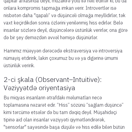
qapılar arxasında deyil, müzakirə yolu ilə həll edirlər ki, bu da
onlara kompromis tapmağa imkan verir. İntrovertlər isə
nisbətən daha "qapalı” və düşüncəli olmağa meyllidirlər, tək
vaxt keçirdikdən sonra özlərini yenilənmiş hiss edirlər. Belə
insanlar sözlərə deyil, düşüncələrə üstünlük verirlər, ona görə
də bir şey deməzdən əvvəl həmişə düşünürlər.
Hamımız müəyyən dərəcədə ekstraversiya və introversiya
nümayiş etdiririk, lakin çoxumuz bu və ya digərinə ümumi
üstünlük veririk.
2-ci şkala (Observant–Intuitive):
Vəziyyətdə oriyentasiya
Bu miqyas insanların ətrafdakı məlumatları necə
toplamasına nəzarət edir. “Hiss” sözünü “sağlam düşüncə”
kimi tərcümə etsələr də bu tam dəqiq deyil. Müşahidəçi
tipinə aid olan insanlar vəziyyəti qiymətləndirərək,
"sensorlar" sayəsində başa düşülə və hiss edilə bilən bütün