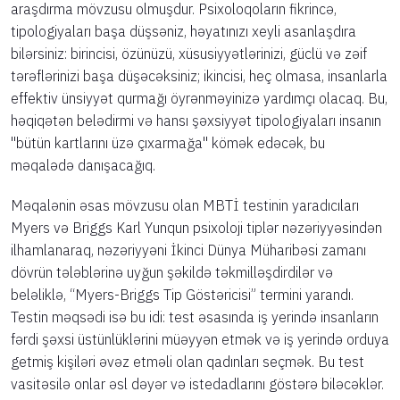
araşdırma mövzusu olmuşdur. Psixoloqoların fikrincə,
tipologiyaları başa düşsəniz, həyatınızı xeyli asanlaşdıra
bilərsiniz: birincisi, özünüzü, xüsusiyyətlərinizi, güclü və zəif
tərəflərinizi başa düşəcəksiniz; ikincisi, heç olmasa, insanlarla
effektiv ünsiyyət qurmağı öyrənməyinizə yardımçı olacaq. Bu,
həqiqətən belədirmi və hansı şəxsiyyət tipologiyaları insanın
"bütün kartlarını üzə çıxarmağa" kömək edəcək, bu
məqalədə danışacağıq.
Məqalənin əsas mövzusu olan MBTİ testinin yaradıcıları
Myers və Briggs Karl Yunqun psixoloji tiplər nəzəriyyəsindən
ilhamlanaraq, nəzəriyyəni İkinci Dünya Müharibəsi zamanı
dövrün tələblərinə uyğun şəkildə təkmilləşdirdilər və
beləliklə, “Myers-Briggs Tip Göstəricisi” termini yarandı.
Testin məqsədi isə bu idi: test əsasında iş yerində insanların
fərdi şəxsi üstünlüklərini müəyyən etmək və iş yerində orduya
getmiş kişiləri əvəz etməli olan qadınları seçmək. Bu test
vasitəsilə onlar əsl dəyər və istedadlarını göstərə biləcəklər.