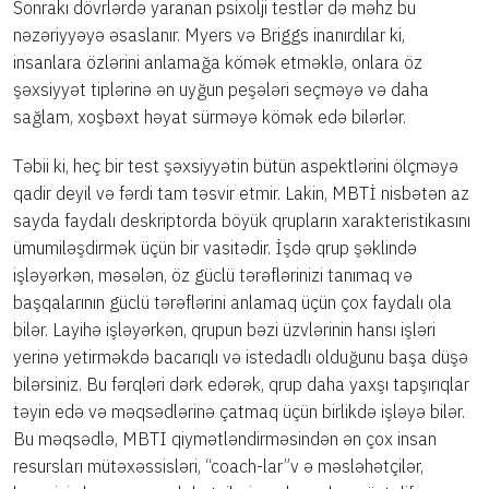
Sonrakı dövrlərdə yaranan psixolji testlər də məhz bu
nəzəriyyəyə əsaslanır. Myers və Briggs inanırdılar ki,
insanlara özlərini anlamağa kömək etməklə, onlara öz
şəxsiyyət tiplərinə ən uyğun peşələri seçməyə və daha
sağlam, xoşbəxt həyat sürməyə kömək edə bilərlər.
Təbii ki, heç bir test şəxsiyyətin bütün aspektlərini ölçməyə
qadir deyil və fərdi tam təsvir etmir. Lakin, MBTİ nisbətən az
sayda faydalı deskriptorda böyük qrupların xarakteristikasını
ümumiləşdirmək üçün bir vasitədir. İşdə qrup şəklində
işləyərkən, məsələn, öz güclü tərəflərinizi tanımaq və
başqalarının güclü tərəflərini anlamaq üçün çox faydalı ola
bilər. Layihə işləyərkən, qrupun bəzi üzvlərinin hansı işləri
yerinə yetirməkdə bacarıqlı və istedadlı olduğunu başa düşə
bilərsiniz. Bu fərqləri dərk edərək, qrup daha yaxşı tapşırıqlar
təyin edə və məqsədlərinə çatmaq üçün birlikdə işləyə bilər.
Bu məqsədlə, MBTI qiymətləndirməsindən ən çox insan
resursları mütəxəssisləri, “coach-lar”v ə məsləhətçilər,