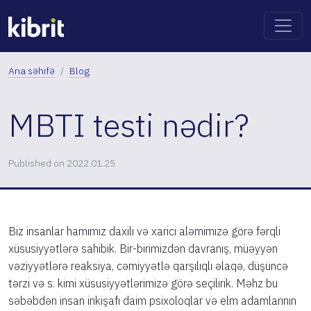
Ana səhifə
Blog
MBTI testi nədir?
Published on 2022.01.25
Biz insanlar hamımız daxili və xarici aləmimizə görə fərqli
xüsusiyyətlərə sahibik. Bir-birimizdən davranış, müəyyən
vəziyyətlərə reaksiya, cəmiyyətlə qarşılıqlı əlaqə, düşüncə
tərzi və s. kimi xüsusiyyətlərimizə görə seçilirik. Məhz bu
səbəbdən insan inkişafı daim psixoloqlar və elm adamlarının