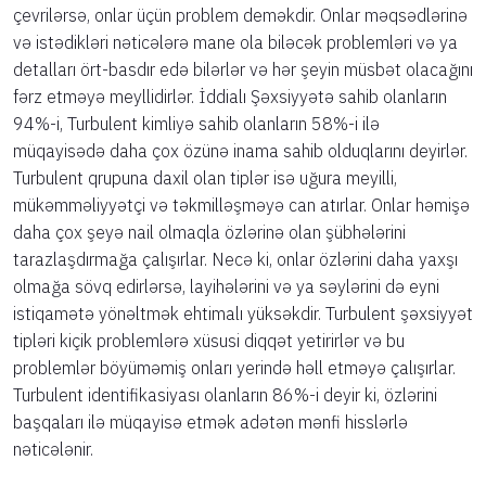
çevrilərsə, onlar üçün problem deməkdir. Onlar məqsədlərinə
və istədikləri nəticələrə mane ola biləcək problemləri və ya
detalları ört-basdır edə bilərlər və hər şeyin müsbət olacağını
fərz etməyə meyllidirlər. İddialı Şəxsiyyətə sahib olanların
94%-i, Turbulent kimliyə sahib olanların 58%-i ilə
müqayisədə daha çox özünə inama sahib olduqlarını deyirlər.
Turbulent qrupuna daxil olan tiplər isə uğura meyilli,
mükəmməliyyətçi və təkmilləşməyə can atırlar. Onlar həmişə
daha çox şeyə nail olmaqla özlərinə olan şübhələrini
tarazlaşdırmağa çalışırlar. Necə ki, onlar özlərini daha yaxşı
olmağa sövq edirlərsə, layihələrini və ya səylərini də eyni
istiqamətə yönəltmək ehtimalı yüksəkdir. Turbulent şəxsiyyət
tipləri kiçik problemlərə xüsusi diqqət yetirirlər və bu
problemlər böyüməmiş onları yerində həll etməyə çalışırlar.
Turbulent identifikasiyası olanların 86%-i deyir ki, özlərini
başqaları ilə müqayisə etmək adətən mənfi hisslərlə
nəticələnir.