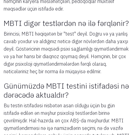
həmçinin karyera məsləhətçiləri, pedoqoqlar müxtəlif
məqsədlər üçün istifadə edir.
MBTI digər testlərdən nə ilə fərqlənir?
Birincisi, MBTI həqiqətən bir "test" deyil. Doğru və ya yanlış
cavab yoxdur və aldığınız nəticə digər növlərdən daha yaxşı
deyil. Göstəricinin məqsədi psixi sağlamlığı qiymətləndirmək
və ya hər hansı bir diaqnoz qoymaq deyil. Həmçinin, bir çox
digər psixoloji qiymətləndirmələrdən fərqli olaraq,
nəticələriniz heç bir norma ilə müqayisə edilmir.
Günümüzdə MBTI testini istifadəsi nə
dərəcədə aktualdır?
Bu testin istifadəsi nisbətən asan olduğu üçün bu gün
istifadə edilən ən məşhur psixoloji testlərdən birinə
çevrilmişdir. Hal-hazırda ən çox ABŞ-da məşhurdur. MBTI
qiymətləndirməsi nə işə namizədlərin seçimi, nə də vəzifə