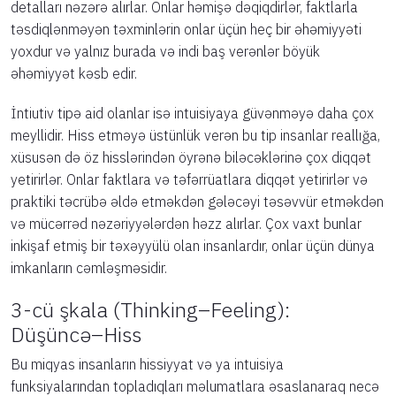
detalları nəzərə alırlar. Onlar həmişə dəqiqdirlər, faktlarla
təsdiqlənməyən təxminlərin onlar üçün heç bir əhəmiyyəti
yoxdur və yalnız burada və indi baş verənlər böyük
əhəmiyyət kəsb edir.
İntiutiv tipə aid olanlar isə intuisiyaya güvənməyə daha çox
meyllidir. Hiss etməyə üstünlük verən bu tip insanlar reallığa,
xüsusən də öz hisslərindən öyrənə biləcəklərinə çox diqqət
yetirirlər. Onlar faktlara və təfərrüatlara diqqət yetirirlər və
praktiki təcrübə əldə etməkdən gələcəyi təsəvvür etməkdən
və mücərrəd nəzəriyyələrdən həzz alırlar. Çox vaxt bunlar
inkişaf etmiş bir təxəyyülü olan insanlardır, onlar üçün dünya
imkanların cəmləşməsidir.
3-cü şkala (Thinking–Feeling):
Düşüncə–Hiss
Bu miqyas insanların hissiyyat və ya intuisiya
funksiyalarından topladıqları məlumatlara əsaslanaraq necə