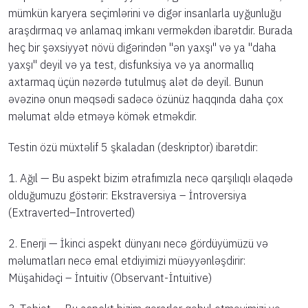
mümkün karyera seçimlərini və digər insanlarla uyğunluğu
araşdırmaq və anlamaq imkanı verməkdən ibarətdir. Burada
heç bir şəxsiyyət növü digərindən "ən yaxşı" və ya "daha
yaxşı" deyil və ya test, disfunksiya və ya anormallıq
axtarmaq üçün nəzərdə tutulmuş alət də deyil. Bunun
əvəzinə onun məqsədi sadəcə özünüz haqqında daha çox
məlumat əldə etməyə kömək etməkdir.
Testin özü müxtəlif 5 şkaladan (deskriptor) ibarətdir:
1. Ağıl — Bu aspekt bizim ətrafımızla necə qarşılıqlı əlaqədə
olduğumuzu göstərir: Ekstraversiya – İntroversiya
(Extraverted–Introverted)
2. Enerji — İkinci aspekt dünyanı necə gördüyümüzü və
məlumatları necə emal etdiyimizi müəyyənləşdirir:
Müşahidəçi – İntuitiv (Observant-İntuitive)