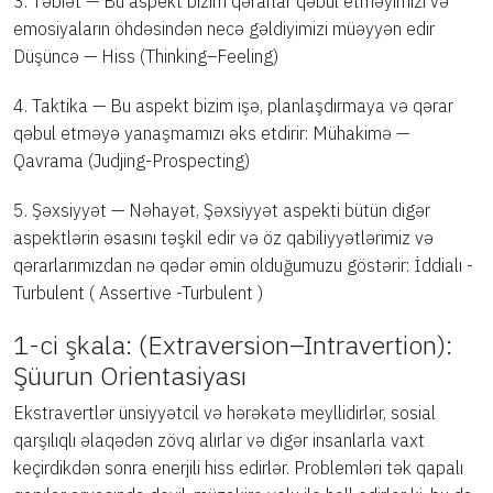
3. Təbiət — Bu aspekt bizim qərarlar qəbul etməyimizi və
emosiyaların öhdəsindən necə gəldiyimizi müəyyən edir
Düşüncə — Hiss (Thinking–Feeling)
4. Taktika — Bu aspekt bizim işə, planlaşdırmaya və qərar
qəbul etməyə yanaşmamızı əks etdirir: Mühakimə —
Qavrama (Judjing-Prospecting)
5. Şəxsiyyət — Nəhayət, Şəxsiyyət aspekti bütün digər
aspektlərin əsasını təşkil edir və öz qabiliyyətlərimiz və
qərarlarımızdan nə qədər əmin olduğumuzu göstərir: İddialı -
Turbulent ( Assertive -Turbulent )
1-ci şkala: (Extraversion–Intravertion):
Şüurun Orientasiyası
Ekstravertlər ünsiyyətcil və hərəkətə meyllidirlər, sosial
qarşılıqlı əlaqədən zövq alırlar və digər insanlarla vaxt
keçirdikdən sonra enerjili hiss edirlər. Problemləri tək qapalı