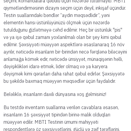
seçimi, komandalara qəbulu üçün nəzərdə tutulmayıb. MBTI
qiymətləndirməsinin dizaynı seçim üçün deyil, inkişaf üçündür.
Testin suallarındakı bəndlər “aydın məqsədlidir”, yəni
elementin hansı üstünlüyünüzü ölçmək üçün nəzərdə
tutulduğunu gizlətməyə cəhd edilmir. Heç bir üstünlük "pis"
və ya işə qəbul zamanı yoxlanılmalı olan bir şey kimi qəbul
edilmir. Şəxsiyyəti müəyyən aspektlərə əsaslanaraq 16 növ
ayrılır, nəticədə insanların bir-birindən necə fərqlənə biləcəyini
anlamağa kömək edir, nəticədə ünsiyyət, münaqişənin həlli,
dəyişiklikləri idarə etmək, lider olmaq və ya karyera
dəyişmək kimi qərarları daha rahat qəbul edirlər. Şəxsiyyətə
bu şəkildə baxmaq müəyyən məqsədlər üçün faydalıdır.
Beləliklə, insanların daxili dünyasına xoş gəlmisiniz!
Bu testdə inventarın suallarına verilən cavablara əsasən,
insanların 16 şəxsiyyət tipindən birinə malik olduqları
müəyyən edilir. MBTI Testinin ümumi mahiyyəti
respondentlərə öz şəxsiyyətlərini, güclü və zəif tərəflərini,