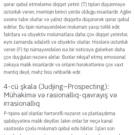
qərar qəbul etmələrinə diqqət yetirir. (T) tipləri düşünməyə
üstünlük verən, məntiqin birinci yerdə olduğu insanlardır. Ağılın
səsinə tabe olurlar və yalnız diqqətlə düşünərək qərar qəbul
edirlər. Bu tipin nümayəndələri məlumatı yaxşı təhlil edir,
faktlara və obyektiv məlumatlara daha çox diqqət yetirirlər,
eyni zamanda ədalətli və obyektiv olurlar. Hisslərə üstünlük
verən (F) tip nümayəndələri isə bir nəticəyə gələrkən daha
çox duyğuları nəzərə alırlar. Bunlar inkişaf etmiş emosional
zəkaya malik insanlardır və onların hərəkətlərinə çox vaxt
məntiq deyil, məhz hiss rəhbərlik edir.
4-cü şkala (Judjing–Prospecting):
Mühakimə və rasionallıq-qavrayış və
irrasionallıq
P-tipinə aid olanlar hərtərəfli nəzarət və planlaşdırma
qabiliyyətinə malik deyillər, lakin onlar bir neçə kanal
vasitəsilə çoxlu məlumatı qəbul edə bilirlər. İşləri son