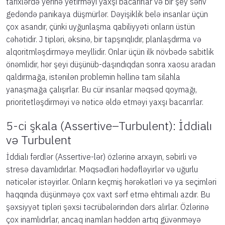
tarixlərdə yerinə yetirməyi yaxşı bacarırlar və bir şey səhv
gedəndə panikaya düşmürlər. Dəyişiklik belə insanlar üçün
çox asandır, çünki uyğunlaşma qabiliyyəti onların üstün
cəhətidir. J tipləri, əksinə, bir tapşırıqlıdır, planlaşdırma və
alqoritmləşdirməyə meyllidir. Onlar üçün ilk növbədə sabitlik
önəmlidir, hər şeyi düşünüb-daşındıqdan sonra xaosu aradan
qaldırmağa, istənilən problemin həllinə tam silahla
yanaşmağa çalışırlar. Bu cür insanlar məqsəd qoymağı,
prioritetləşdirməyi və nəticə əldə etməyi yaxşı bacarırlar.
5-ci şkala (Assertive–Turbulent): İddialı
və Turbulent
İddialı fərdlər (Assertive-lər) özlərinə arxayın, səbirli və
stresə davamlıdırlar. Məqsədləri hədəfləyirlər və uğurlu
nəticələr istəyirlər. Onların keçmiş hərəkətləri və ya seçimləri
haqqında düşünməyə çox vaxt sərf etmə ehtimalı azdır. Bu
şəxsiyyət tipləri şəxsi təcrübələrindən dərs alırlar. Özlərinə
çox inamlıdırlar, ancaq inamları həddən artıq güvənməyə