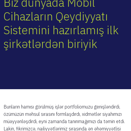
Biz dünyada Mobil
Cihazların Qeydiyyatı
Sistemini hazırlamış ilk
şirkətlərdən biriyik
Bunların hamısı görülmüş işlər portfoliomuzu genişləndirdi,
özümüzün məhsul sırasını formlaşdırdı, xidmətlər siyahımızı
müəyyənləşdirdi, eyni zamanda tanınmağımızı da təmin etdi.
Lakin, fikrimizcə, nailiyyətlərimiz sırasında ən əhəmiyyətlisi