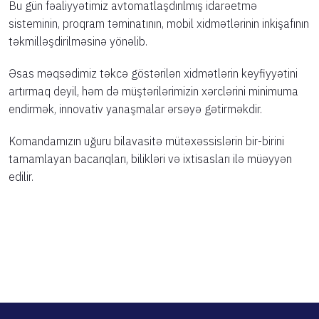
Bu gün fəaliyyətimiz avtomatlaşdırılmış idarəetmə
sisteminin, proqram təminatının, mobil xidmətlərinin inkişafının
təkmilləşdirilməsinə yönəlib.
Əsas məqsədimiz təkcə göstərilən xidmətlərin keyfiyyətini
artırmaq deyil, həm də müştərilərimizin xərclərini minimuma
endirmək, innovativ yanaşmalar ərsəyə gətirməkdir.
Komandamızın uğuru bilavasitə mütəxəssislərin bir-birini
tamamlayan bacarıqları, bilikləri və ixtisasları ilə müəyyən
edilir.