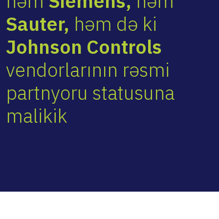
həm
Siemens,
həm
Sauter,
həm də ki
Johnson Controls
vendorlarının rəsmi
partnyoru statusuna
malikik