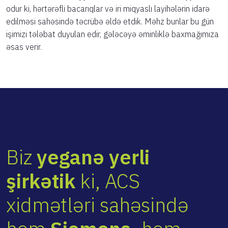
odur ki, hərtərəfli bacarıqlar və iri miqyaslı layihələrin idarə
edilməsi sahəsində təcrübə əldə etdik. Məhz bunlar bu gün
işimizi tələbat duyulan edir, gələcəyə əminliklə baxmağımıza
əsas verir.
Biz
yeganə yerli
şirkətik
ki, ACS
xidmətləri sahəsində