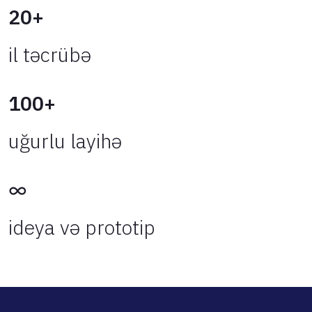
20+
il təcrübə
100+
uğurlu layihə
∞
ideya və prototip