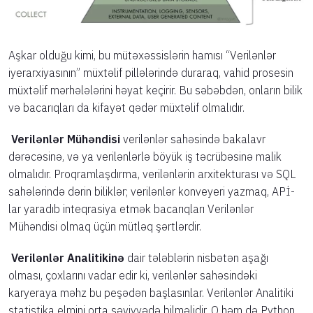
Aşkar olduğu kimi, bu mütəxəssislərin hamısı “Verilənlər
iyerarxiyasının” müxtəlif pillələrində duraraq, vahid prosesin
müxtəlif mərhələlərini həyat keçirir. Bu səbəbdən, onların bilik
və bacarıqları da kifayət qədər müxtəlif olmalıdır.
Verilənlər Mühəndisi
verilənlər sahəsində bakalavr
dərəcəsinə, və ya verilənlərlə böyük iş təcrübəsinə malik
olmalıdır. Proqramlaşdırma, verilənlərin arxitekturası və SQL
sahələrində dərin biliklər; verilənlər konveyeri yazmaq, APİ-
lar yaradıb inteqrasiya etmək bacarıqları Verilənlər
Mühəndisi olmaq üçün mütləq şərtlərdir.
Verilənlər Analitikinə
dair tələblərin nisbətən aşağı
olması, çoxlarını vadar edir ki, verilənlər sahəsindəki
karyeraya məhz bu peşədən başlasınlar. Verilənlər Analitiki
statistika elmini orta səviyyədə bilməlidir. O həm də Python