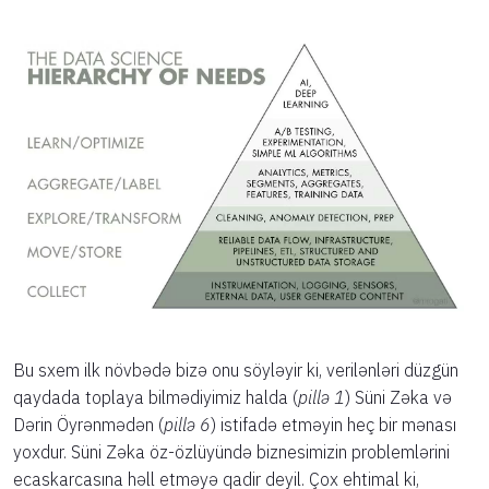
Bu sxem ilk növbədə bizə onu söyləyir ki, verilənləri düzgün
qaydada toplaya bilmədiyimiz halda (
pillə 1
) Süni Zəka və
Dərin Öyrənmədən (
pillə 6
) istifadə etməyin heç bir mənası
yoxdur. Süni Zəka öz-özlüyündə biznesimizin problemlərini
ecaskarcasına həll etməyə qadir deyil. Çox ehtimal ki,