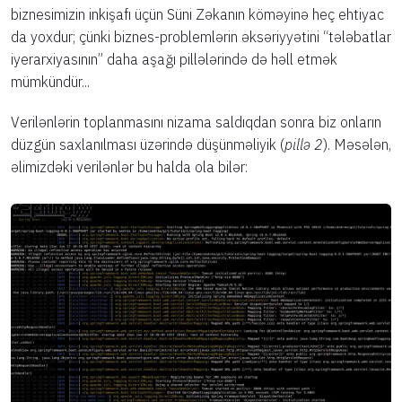
biznesimizin inkişafı üçün Süni Zəkanın köməyinə heç ehtiyac
da yoxdur; çünki biznes-problemlərin əksəriyyətini “tələbatlar
iyerarxiyasının” daha aşağı pillələrində də həll etmək
mümkündür...
Verilənlərin toplanmasını nizama saldıqdan sonra biz onların
düzgün saxlanılması üzərində düşünməliyik (
pillə 2
). Məsələn,
əlimizdəki verilənlər bu halda ola bilər: