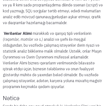
və ya R kimi sadə proqramlaşdırma dilində ssenari (
script
) və
kod yazmağı, SQL-sorğular tərtib etməyi, ədədi məlumatları
analiz edib mövcud qanunauyğunluqları aşkar etməyi, qrafik
və diaqramlar hazırlamağı bacarmalıdır.
Verilənlər Alimi
mürəkkəb və qarışıq tipli verilənlərin
(rəqəmlər, mətnlər və s.)
analizi və şərhi ilə məşğul
olduğundan, bu vəzifədə çalışmaq istəyənlər dərin riyazi və
statistik analiz biliklərinə malik olmalıdır. Üstəlik, onlar Maşın
Öyrənməsi və Dərin Öyrənməni müfəssəl anlamalıdır.
Verilənlər Alimi biznes-qərarların verilməsində bilavasitə
iştirak etdiyi üçün, biznesin tələblərinə və onun fəaliyyət
göstərdiyi mühitə də yaxından bələd olmalıdır. Bu vəzifədə
çalışmaq istəyənlər, adətən, karyera yoluna müvafiq magistr
proqramını keçməklə qədəm qoyurlar.
Nəticə