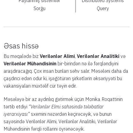
Paylanmış sistemlər
Distributed Systems
Sorğu
Query
Əsas hissə
Bu məqalədə biz
Verilənlər Alimi
,
Verilənlər Analitiki
və
Verilənlər Mühəndisinin
bir-birindən nə ilə fərqləndiyini
araşdıracağıq. Çox insan bunları səhv salır. Məsələni daha da
çaşdırıcı edən odur ki, işəgötürən şirkətlərin əksəriyyəti bu
vakansiyaları müxtəlif cür təyin edir.
Məsələyə bir az aydınlıq gətirmək üçün Monika Roqattinin
tərtib etdiyi
“Verilənlər Elmi sahəsində tələbatlar
iyerarxiyası”
sxemini nəzərdən keçirəcəyik, və bunun
sayəsində Verilənlər Alimi, Verilənlər Analitiki, Verilənlər
Mühəndisinin fərqli rollarını öyrənəcəyik.