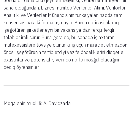
Sonda bir daha onu qeyd etməliyik ki, Verilənlər Elmi yeni bir
sahə olduğundan, biznes mühitdə Verilənlər Alimi, Verilənlər
Analitiki və Verilənlər Mühəndisinin funksiyaları haqda tam
konsensus hələ ki formalaşmayıb. Bunun nəticəsi olaraq,
işəgötürən şirkətlər eyni bir vakansiya dair fərqli-fərqli
tələblər irəli sürür. Buna görə də, bu sahədə iş axtaran
mütəxəssislərə tövsiyə olunur ki, iş üçün müraciət etməzdən
öncə, işəgötürənin tərtib etdiyi vəzifə öhdəliklərini diqqətlə
oxusunlar və potensial iş yerində nə ilə məşğul olacağını
dəqiq öyrənsinlər.
Məqalənin müəllifi: A. Davidzadə