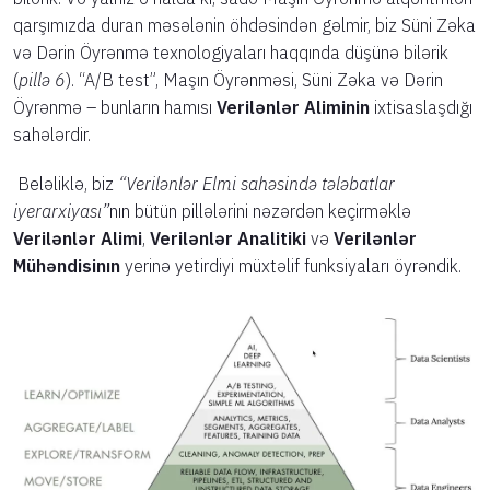
qarşımızda duran məsələnin öhdəsindən gəlmir, biz Süni Zəka
və Dərin Öyrənmə texnologiyaları haqqında düşünə bilərik
(
pillə 6
). “A/B test”, Maşın Öyrənməsi, Süni Zəka və Dərin
Öyrənmə – bunların hamısı
Verilənlər
Aliminin
ixtisaslaşdığı
sahələrdir.
Beləliklə, biz
“Verilənlər Elmi sahəsində tələbatlar
iyerarxiyası”
nın bütün pillələrini nəzərdən keçirməklə
Verilənlər Alimi
,
Verilənlər Analitiki
və
Verilənlər
Mühəndisinın
yerinə yetirdiyi müxtəlif funksiyaları öyrəndik.