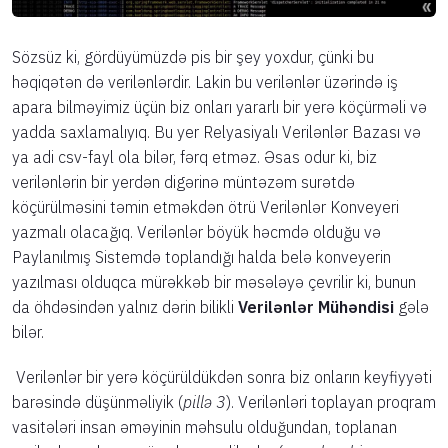
Sözsüz ki, gördüyümüzdə pis bir şey yoxdur, çünki bu
həqiqətən də verilənlərdir. Lakin bu verilənlər üzərində iş
apara bilməyimiz üçün biz onları yararlı bir yerə köçürməli və
yadda saxlamalıyıq. Bu yer Relyasiyalı Verilənlər Bazası və
ya adi csv-fayl ola bilər, fərq etməz. Əsas odur ki, biz
verilənlərin bir yerdən digərinə müntəzəm surətdə
köçürülməsini təmin etməkdən ötrü Verilənlər Konveyeri
yazmalı olacağıq. Verilənlər böyük həcmdə olduğu və
Paylanılmış Sistemdə toplandığı halda belə konveyerin
yazılması olduqca mürəkkəb bir məsələyə çevrilir ki, bunun
da öhdəsindən yalnız dərin bilikli
Verilənlər
Mühəndisi
gələ
bilər.
Verilənlər bir yerə köçürüldükdən sonra biz onların keyfiyyəti
barəsində düşünməliyik (
pillə 3
). Verilənləri toplayan proqram
vasitələri insan əməyinin məhsulu olduğundan, toplanan