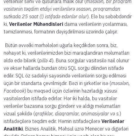
verilənlər səhv və qüsurlara malik olur (
məsələn, bir proqram
vasitənin təqdim etdiyi verilənlərə əsasən, proqramdan
sutkada 25 saat (!) istifadə edənlər olur
). Elə bu səbəbdəndir
ki,
Verilənlər
Mühəndisləri
daima verilənlərin yoxlanması,
təmizlənməsi, formatının dəyişdirilməsi üzərində çalışır.
Bütün əvvəlki mərhələləri uğurla keçdikdən sonra, biz,
nəhayət ki, verilənlərimizdən bizi maraqlandıran məlumatları
əldə edə bilərik (
pillə 4
). Buna sorğular vasitəsilə nail olunur
və əksər hallarda bundan ötrü SQL sorğu dilindən istifadə
edilir. SQL öz sadəliyi sayəsində verilənlərin sorğu edilməsi
üçün bir standarta çevrilmişdir. Bəzi iri şirkətlər isə (
məsələn,
Facebook
) bu məqsəd üçün özlərinin hazırladığı xüsusi
vasitələrdən istifadə edirlər. Hər iki halda, bu vasitələr
verilənlər bazasına sorğu göndərir və aldığı məlumatları
vizual şəkildə (
qrafiklər, diaqramlar, animasiyalar və s.
)
istifadəçilərə təqdim edir. Həmin istifadəçilərə
Verilənlər
Analitiki
, Biznes Analitik, Məhsul üzrə Menecer və digərləri