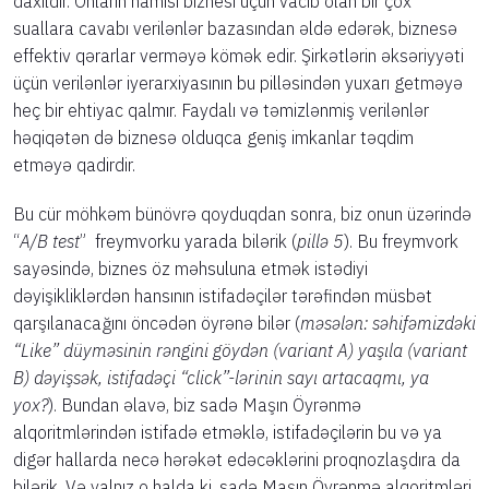
daxildir. Onların hamısı biznesi üçün vacib olan bir çox
suallara cavabı verilənlər bazasından əldə edərək, biznesə
effektiv qərarlar verməyə kömək edir. Şirkətlərin əksəriyyəti
üçün verilənlər iyerarxiyasının bu pilləsindən yuxarı getməyə
heç bir ehtiyac qalmır. Faydalı və təmizlənmiş verilənlər
həqiqətən də biznesə olduqca geniş imkanlar təqdim
etməyə qadirdir.
Bu cür möhkəm bünövrə qoyduqdan sonra, biz onun üzərində
“
A/B test
” freymvorku yarada bilərik (
pillə 5
). Bu freymvork
sayəsində, biznes öz məhsuluna etmək istədiyi
dəyişikliklərdən hansının istifadəçilər tərəfindən müsbət
qarşılanacağını öncədən öyrənə bilər (
məsələn: səhifəmizdəki
“Like” düyməsinin rəngini göydən (variant A) yaşıla (variant
B) dəyişsək, istifadəçi “click”-lərinin sayı artacaqmı, ya
yox?
). Bundan əlavə, biz sadə Maşın Öyrənmə
alqoritmlərindən istifadə etməklə, istifadəçilərin bu və ya
digər hallarda necə hərəkət edəcəklərini proqnozlaşdıra da
bilərik. Və yalnız o halda ki, sadə Maşın Öyrənmə alqoritmləri