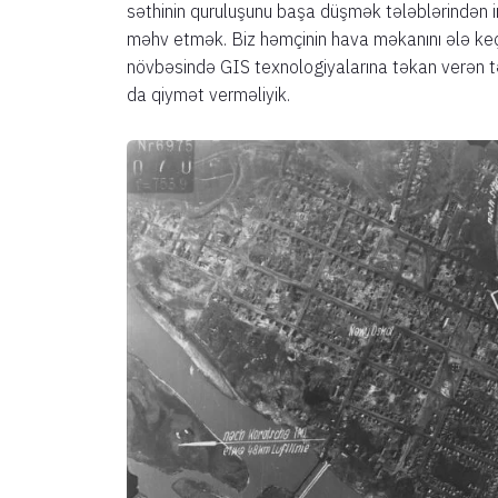
səthinin quruluşunu başa düşmək tələblərindən irəl
məhv etmək. Biz həmçinin hava məkanını ələ keç
növbəsində GIS texnologiyalarına təkan verən tə
da qiymət verməliyik.