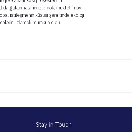
qi və analitikası proseslərinin
al dalğalanmalarını izləmək, müxtəlif növ
bal istiləşmənin xüsusi şəraitində ekoloji
ticələrini izləmək mümkün oldu.
Stay in Touch