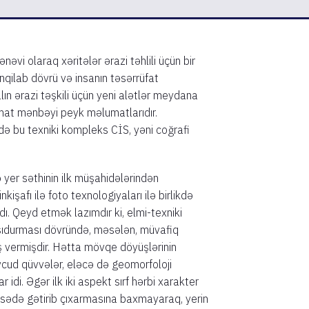
nəvi olaraq xəritələr ərazi təhlili üçün bir
 inqilab dövrü və insanın təsərrüfat
alın ərazi təşkili üçün yeni alətlər meydana
mat mənbəyi peyk məlumatlarıdır.
kdə bu texniki kompleks CİS, yəni coğrafi
ə yer səthinin ilk müşahidələrindən
kişafı ilə foto texnologiyaları ilə birlikdə
dı. Qeyd etmək lazımdır ki, elmi-texniki
rşıdurması dövründə, məsələn, müvafiq
aş vermişdir. Hətta mövqe döyüşlərinin
vcud qüvvələr, eləcə də geomorfoloji
di. Əgər ilk iki aspekt sırf hərbi xarakter
qsədə gətirib çıxarmasına baxmayaraq, yerin