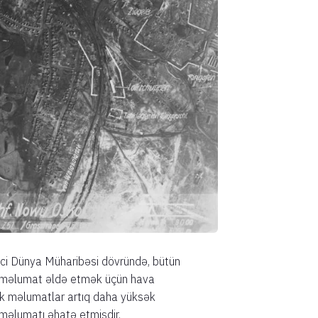
nci Dünya Müharibəsi dövründə, bütün
 məlumat əldə etmək üçün hava
fik məlumatlar artıq daha yüksək
məlumatı əhatə etmişdir.