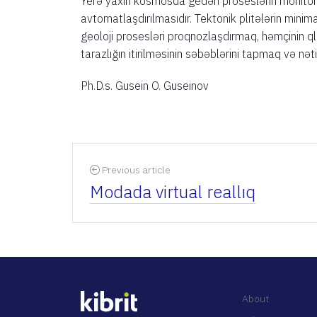
Yerə yaxın kosmosda gedən proseslərin monitorin
avtomatlaşdırılmasıdır. Tektonik plitələrin minim
geoloji prosesləri proqnozlaşdırmaq, həmçinin qlo
tarazlığın itirilməsinin səbəblərini tapmaq və nə
Ph.D.s. Gusein O. Guseinov
Previous article
Modada virtual reallıq
About