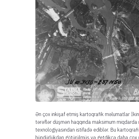
Ən çox inkişaf etmiş kartoqrafik məlumatlar İki
tərəflər düşmən haqqında maksimum miqdarda
texnologiyasından istifadə ediblər. Bu kartoqra
hündürlükdən götürülmüş və getdikcə daha çox 