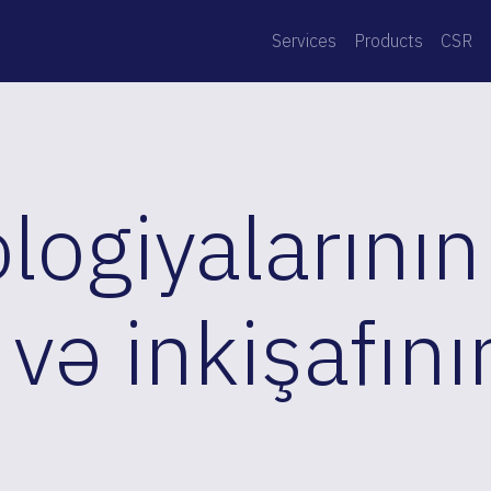
Services
Products
CSR
logiyalarının
 və inkişafını