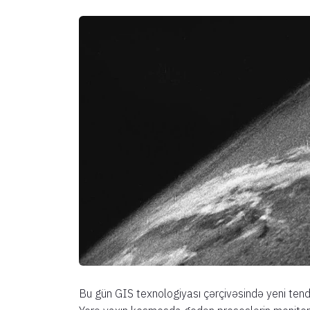
Bu gün GIS texnologiyası çərçivəsində yeni tenden