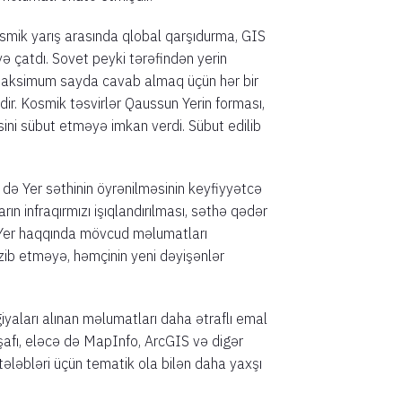
smik yarış arasında qlobal qarşıdurma, GIS
ə çatdı. Sovet peyki tərəfindən yerin
 maksimum sayda cavab almaq üçün hər bir
şdir. Kosmik təsvirlər Qaussun Yerin forması,
ini sübut etməyə imkan verdi. Sübut edilib
də Yer səthinin öyrənilməsinin keyfiyyətcə
rın infraqırmızı işıqlandırılması, səthə qədər
 Yer haqqında mövcud məlumatları
kzib etməyə, həmçinin yeni dəyişənlər
giyaları alınan məlumatları daha ətraflı emal
işafı, eləcə də MapInfo, ArcGIS və digər
ləbləri üçün tematik ola bilən daha yaxşı