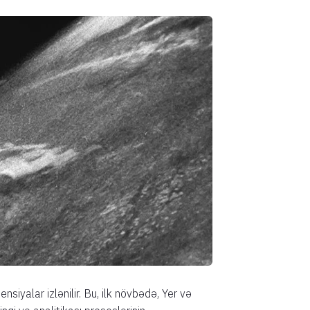
siyalar izlənilir. Bu, ilk növbədə, Yer və