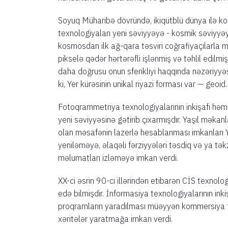
Soyuq Müharibə dövründə, ikiqütblü dünya ilə ko
texnologiyaları yeni səviyyəyə - kosmik səviyyəy
kosmosdan ilk ağ-qara təsviri coğrafiyaçılarla
pikselə qədər hərtərəfli işlənmiş və təhlil edilmi
daha doğrusu onun sferikliyi haqqında nəzəriyyəs
ki, Yer kürəsinin unikal riyazi forması var — geoid.
Fotoqrammetriya texnologiyalarının inkişafı həm 
yeni səviyyəsinə gətirib çıxarmışdır. Yaşıl məkanla
olan məsafənin lazerlə hesablanması imkanları
yeniləməyə, əlaqəli fərziyyələri təsdiq və ya tə
məlumatları izləməyə imkan verdi.
XX-ci əsrin 90-cı illərindən etibarən CİS texnolo
edə bilmişdir. İnformasiya texnologiyalarının ink
proqramların yaradılması müəyyən kommersiya tə
xəritələr yaratmağa imkan verdi.