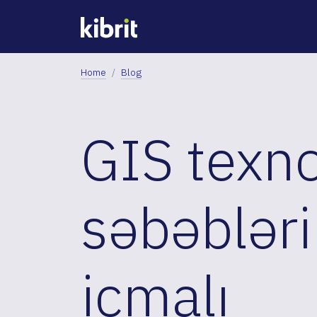
Home
Blog
GIS texno
səbəbləri
icmalı