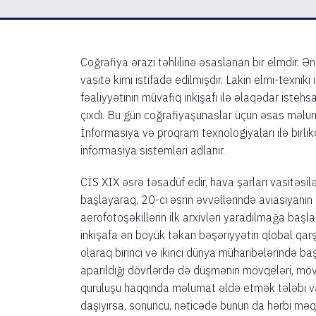
Coğrafiya ərazi təhlilinə əsaslanan bir elmdir. Ənə
vasitə kimi istifadə edilmişdir. Lakin elmi-texniki
fəaliyyətinin müvafiq inkişafı ilə əlaqədar istehs
çıxdı. Bu gün coğrafiyaşünaslar üçün əsas məlu
İnformasiya və proqram texnologiyaları ilə birli
informasiya sistemləri adlanır.
CİS XIX əsrə təsadüf edir, hava şarları vasitəsil
başlayaraq, 20-ci əsrin əvvəllərində aviasiyanın in
aerofotoşəkillərin ilk arxivləri yaradılmağa başla
inkişafa ən böyük təkan bəşəriyyətin qlobal qa
olaraq birinci və ikinci dünya müharibələrində b
aparıldığı dövrlərdə də düşmənin mövqeləri, mö
quruluşu haqqında məlumat əldə etmək tələbi var i
daşıyırsa, sonuncu, nəticədə bunun da hərbi mə