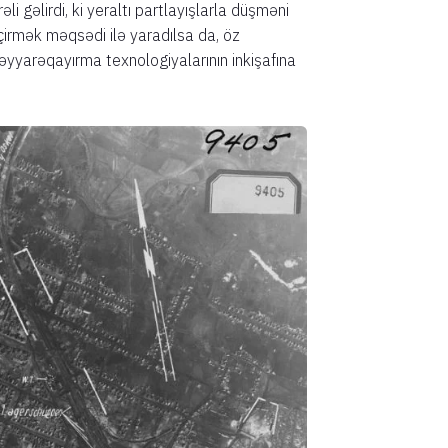
i gəlirdi, ki yeraltı partlayışlarla düşməni
irmək məqsədi ilə yaradılsa da, öz
yyarəqayırma texnologiyalarının inkişafına