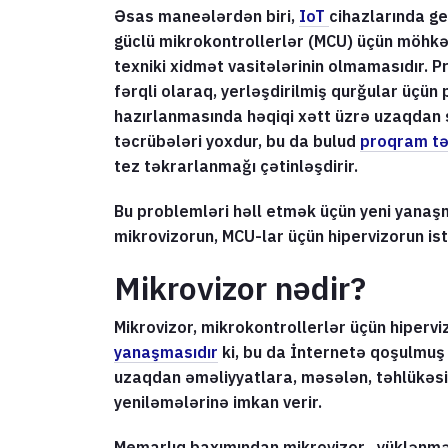
Əsas maneələrdən biri,
IoT
cihazlarında ge
güclü mikrokontrollerlər (MCU) üçün möhkə
texniki xidmət vasitələrinin olmamasıdır. 
fərqli olaraq, yerləşdirilmiş qurğular üçün
hazırlanmasında həqiqi xətt üzrə uzaqdan s
təcrübələri yoxdur, bu da bulud
proqram tə
tez təkrarlanmağı çətinləşdirir.
Bu problemləri həll etmək üçün yeni yanaşm
mikrovizorun, MCU-lar üçün hipervizorun ist
Mikrovizor nədir?
Mikrovizor, mikrokontrollerlər üçün hiperv
yanaşmasıdır
ki, bu da İnternetə qoşulmuş 
uzaqdan əməliyyatlara, məsələn, təhlükəs
yeniləmələrinə imkan verir.
Memarlıq baxımından mikrovizor , yüklənmə