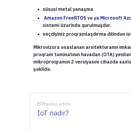
xüsusi metal yanaşma
Amazon FreeRTOS
və ya
Microsoft Az
sistemi üzərində qurulmuşdur.
seçdiyiniz proqramlaşdırma dilindən is
Mikrovizora əsaslanan arxitekturanın imkan
proqram təminatının havadan (OTA) yenilən
mikroproqramın 2 versiyasını cihazda saxl
şəkildə.
Previous article
IoT nədir?