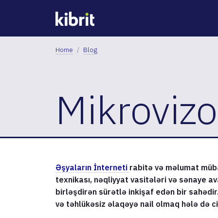
Home
Blog
Mikrovizo
Əşyaların İnterneti
rabitə və məlumat müba
texnikası, nəqliyyat vasitələri və sənaye ava
birləşdirən sürətlə inkişaf edən bir sahədir
və təhlükəsiz əlaqəyə nail olmaq hələ də c