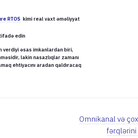
ure RTOS
kimi real vaxt əməliyyat
tifadə edin
 verdiyi əsas imkanlardan biri,
məsidir, lakin nasazlıqlar zamanı
amaq ehtiyacını aradan qaldıracaq
Omnikanal və çox
fərqlərin