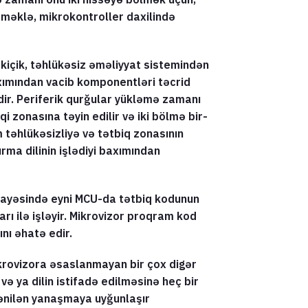
məklə, mikrokontroller daxilində
kiçik, təhlükəsiz əməliyyat sistemindən
xımından vacib komponentləri təcrid
ir. Periferik qurğular yükləmə zamanı
i zonasına təyin edilir və iki bölmə bir-
m təhlükəsizliyə və tətbiq zonasının
ma dilinin işlədiyi baxımından
sayəsində eyni MCU-da tətbiq kodunun
ları ilə işləyir. Mikrovizor proqram kod
nı əhatə edir.
krovizora əsaslanmayan bir çox digər
və ya dilin istifadə edilməsinə heç bir
tənilən yanaşmaya uyğunlaşır