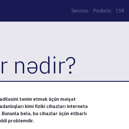
Services
Products
CSR
r nədir?
diləsini təmin etmək üçün məişət
danlıqları kimi fiziki cihazları internetə
. Bununla belə, bu cihazlar üçün etibarlı
iddi problemdir.