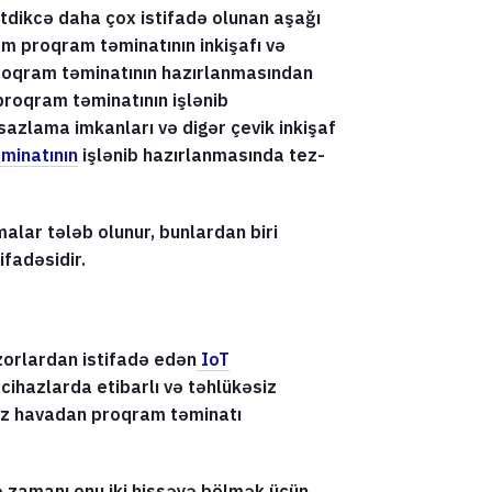
tdikcə daha çox istifadə olunan aşağı
m proqram təminatının inkişafı və
Proqram təminatının hazırlanmasından
 proqram təminatının işlənib
azlama imkanları və digər çevik inkişaf
minatının
işlənib hazırlanmasında tez-
alar tələb olunur, bunlardan biri
ifadəsidir.
izorlardan istifadə edən
IoT
cihazlarda etibarlı və təhlükəsiz
iz havadan proqram təminatı
 zamanı onu iki hissəyə bölmək üçün,