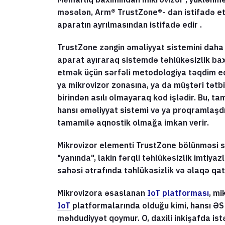
məsələn, Arm® TrustZone®- dan istifadə et
aparatın ayrılmasından istifadə edir .
TrustZone zəngin əməliyyat sistemini daha 
aparat ayıraraq sistemdə təhlükəsizlik ba
etmək üçün sərfəli metodologiya təqdim ed
ya mikrovizor zonasına, ya da müştəri tətbiq
birindən asılı olmayaraq kod işlədir. Bu, ta
hansı əməliyyat sistemi və ya proqramlaşdır
tamamilə aqnostik olmağa imkan verir.
Mikrovizor elementi TrustZone bölünməsi 
"yanında", lakin fərqli təhlükəsizlik imtiyaz
sahəsi ətrafında təhlükəsizlik və əlaqə qatı
Mikrovizora əsaslanan
IoT platforması
, mi
IoT
platformalarında olduğu kimi, hansı ƏS 
məhdudiyyət qoymur. O, daxili inkişafda is