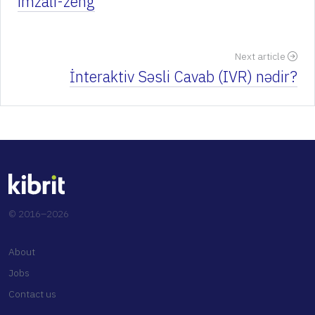
imzali-zeng
Next article
İnteraktiv Səsli Cavab (IVR) nədir?
© 2016–2026
About
Jobs
Contact us